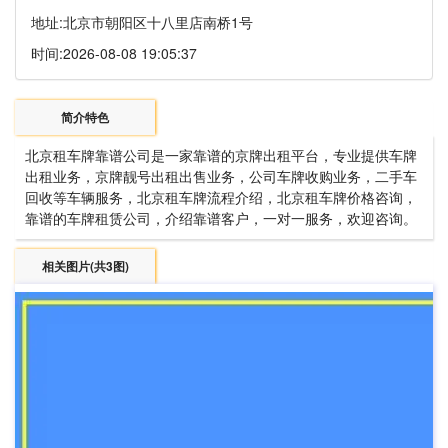
地址:
北京市朝阳区十八里店南桥1号
时间:
2026-08-08 19:05:37
简介特色
北京租车牌靠谱公司是一家靠谱的京牌出租平台，专业提供车牌
出租业务，京牌靓号出租出售业务，公司车牌收购业务，二手车
回收等车辆服务，北京租车牌流程介绍，北京租车牌价格咨询，
靠谱的车牌租赁公司，介绍靠谱客户，一对一服务，欢迎咨询。
相关图片(共3图)