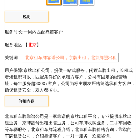
说明
服务时长:一周内匹配靠谱客户
服务地区:【
北京
】
关键词：
北京租车牌靠谱公司，京牌出租，北京牌照出租
用户保障:京牌出租公司，提供一站式服务，闲置车牌出租，长租或
者短租都可以，匹配条件好的承租方客户，公司有固定的经营地
址，每年服务超3000+客户，公司为标主朋友严格筛选承租方客户，
确保租赁安全，双方都省心。
详细内容
北京租车牌靠谱公司是一家靠谱的京牌出租平台，专业提供车牌出
租业务，京牌靓号出租出售业务，公司车牌收购业务，二手车回收
等车辆服务，北京租车牌流程介绍，北京租车牌价格咨询，靠谱的
车牌租赁公司，介绍靠谱客户，一对一服务，欢迎咨询。