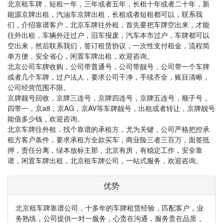
北京租车牌，短租一年，三年或者五年，长租十年或者二十年，新
能源京牌出租，汽油车京牌出租，长租或者短租都可以，联系我
们，介绍靠谱客户，北京车牌往外租，首先要把车牌空出来，才能
往外出租，车辆外迁过户，旧车报废，汽车本市过户，车牌都可以
空出来，然后联系我们，签订租赁协议，一次性支付租金，流程简
单方便，安全省心，闲置车牌出租，欢迎咨询。
北京公司车牌收购，公司带普通号，公司带靓号，公司带一个车牌
或者几个车牌，过户法人，要求公司干净，手续齐全，账目清晰，
公司经营范围不限。
京牌靓号回收，京牌三连号，京牌四连号，京牌五连号，顺子号，
四带一，京a8，京AG，京AV等车牌靓号，出租或者转让，京牌靓号
能值多少钱，欢迎咨询。
北京车牌往外租，找个靠谱的承租方，尤为关键，公司严格把控承
租方客户条件，要求承租方全款买车，商业险三者三百万，面签抵
押，责任分离，绿本放标主那，北京有房，有稳定工作，安全靠
谱，闲置车牌出租，北京租车牌公司，一站式服务，欢迎咨询。
优势
北京租车牌靠谱公司，十多年的车牌租赁经验，匹配客户，业
务熟练，公司提供一对一服务，心贵在沟通，服务贵在品质，